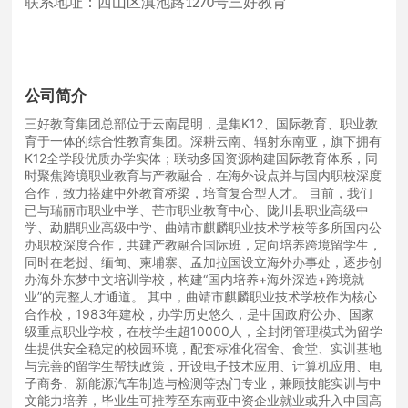
联系地址：西山区滇池路
号三好教育
1270
公司简介
三好教育集团总部位于云南昆明，是集K12、国际教育、职业教
育于一体的综合性教育集团。深耕云南、辐射东南亚，旗下拥有
K12全学段优质办学实体；联动多国资源构建国际教育体系，同
时聚焦跨境职业教育与产教融合，在海外设点并与国内职校深度
合作，致力搭建中外教育桥梁，培育复合型人才。 目前，我们
已与瑞丽市职业中学、芒市职业教育中心、陇川县职业高级中
学、勐腊职业高级中学、曲靖市麒麟职业技术学校等多所国内公
办职校深度合作，共建产教融合国际班，定向培养跨境留学生，
同时在老挝、缅甸、柬埔寨、孟加拉国设立海外办事处，逐步创
办海外东梦中文培训学校，构建“国内培养+海外深造+跨境就
业”的完整人才通道。 其中，曲靖市麒麟职业技术学校作为核心
合作校，1983年建校，办学历史悠久，是中国政府公办、国家
级重点职业学校，在校学生超10000人，全封闭管理模式为留学
生提供安全稳定的校园环境，配套标准化宿舍、食堂、实训基地
与完善的留学生帮扶政策，开设电子技术应用、计算机应用、电
子商务、新能源汽车制造与检测等热门专业，兼顾技能实训与中
文能力培养，毕业生可推荐至东南亚中资企业就业或升入中国高