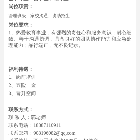
岗位职责：
管理班级、家校沟通、协助招生
岗位要求：
1
、热爱教育事业，有强烈的责任心和服务意识；耐心细
致、善于沟通协调，具备良好的团队协作能力和应急处
理能力；品行端正，无不良记录。
福利待遇：
、岗前培训
1
、五险一金
2
、晋升空间
3
联系方式：
联
系 人：
郭
老师
联系电话：
18887110911
联系邮箱：
908196082@qq.com