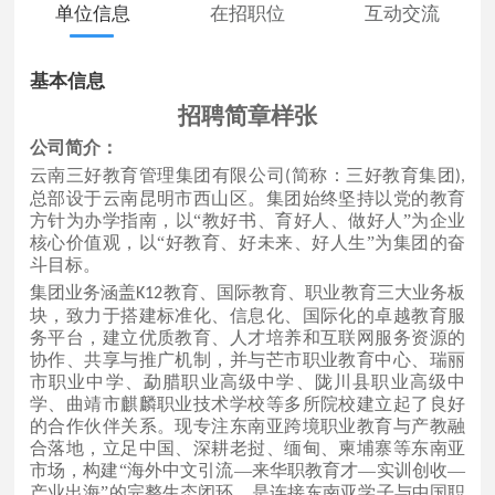
单位信息
在招职位
互动交流
基本信息
招聘简章样张
公司简介：
云南三好教育管理集团有限公司
简称：三好教育集团
(
),
总部设于云南昆明市西山区。集团始终坚持以党的教育
方针为办学指南，以
“教好书、育好人、做好人”为企业
核心价值观，以“好教育、好未来、好人生”为集团的奋
斗目标。
集团业务涵盖
教育、国际教育、职业教育三大业务板
K12
块，致力于搭建标准化、信息化、国际化的卓越教育服
务平台，建立优质教育、人才培养和互联网服务资源的
协作、共享与推广机制，并与芒市职业教育中心、瑞丽
市职业中学、勐腊职业高级中学、陇川县职业高级中
学、曲靖市麒麟职业技术学校等多所院校建立起了良好
的合作伙伴关系。现专注东南亚跨境职业教育与产教融
合落地，立足中国、深耕老挝、缅甸、柬埔寨等东南亚
市场，构建
“海外中文引流—来华职教育才—实训创收—
产业出海”的完整生态闭环，是连接东南亚学子与中国职