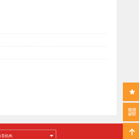
收藏
本页
二维
码